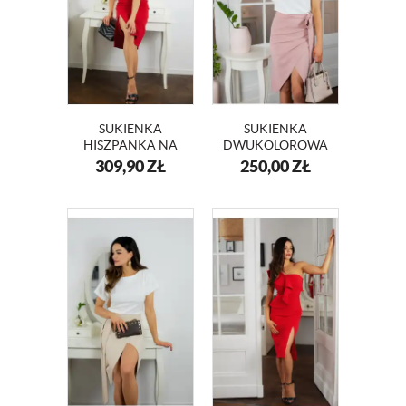
SUKIENKA
SUKIENKA
HISZPANKA NA
DWUKOLOROWA
WESELE LAURA
BIAŁO- RÓŻOWA
309,90
ZŁ
250,00
ZŁ
KM339-1
LIZA KM337-1