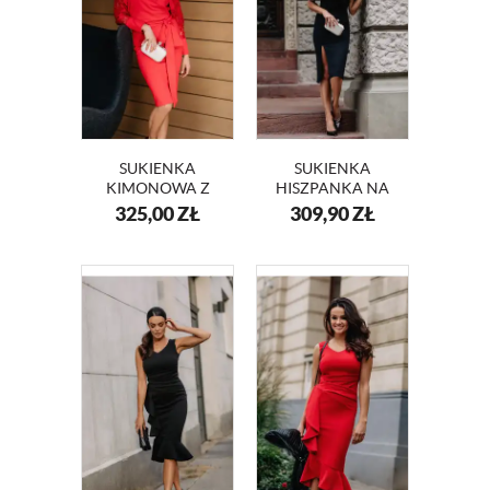
SUKIENKA
SUKIENKA
KIMONOWA Z
HISZPANKA NA
KORONKOWYMI
WESELE LAURA
325,00
ZŁ
309,90
ZŁ
RĘKAWAMI
KM339
ANGELA KM332-1