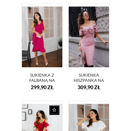
SUKIENKA Z
SUKIENKA
FALBANĄ NA
HISZPANKA NA
WESELE DIANA
WESELE LAURA
299,90
ZŁ
309,90
ZŁ
KM340-5
KM339-5