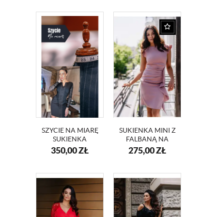
KM66-13
RĘKAWAMI
KM415-13 BEŻ
SZYCIE NA MIARĘ
SUKIENKA MINI Z
SUKIENKA
FALBANĄ NA
KM56K
WESELE KM66K-
350,00
ZŁ
275,00
ZŁ
12