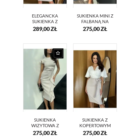
ELEGANCKA
SUKIENKA MINI Z
SUKIENKA Z
FALBANĄ NA
KOPERTOWYM
WESELE KM66K-
289,00
ZŁ
275,00
ZŁ
DEKOLTEM I
13 BEŻ
RÓŻĄ KM416
DWUKOLOROWA
SUKIENKA
SUKIENKA Z
WIZYTOWA Z
KOPERTOWYM
FALBANĄ NA
DEKOLTEM I
275,00
ZŁ
275,00
ZŁ
WESELE BEŻOWY
SZEROKIMI