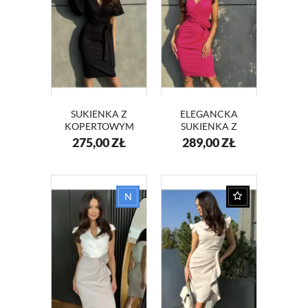
SUKIENKA Z
ELEGANCKA
KOPERTOWYM
SUKIENKA Z
DEKOLTEM I
KOPERTOWYM
275,00
ZŁ
289,00
ZŁ
SZEROKIMI
DEKOLTEM I
RĘKAWAMI
RÓŻĄ KM416-11
KM415 CZARNY
FUKSJA