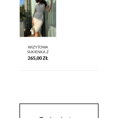
WIZYTOWA
SUKIENKA Z
KOPERTOWYM
265,00
ZŁ
DEKOLTEM
KM56-13 BEŻ