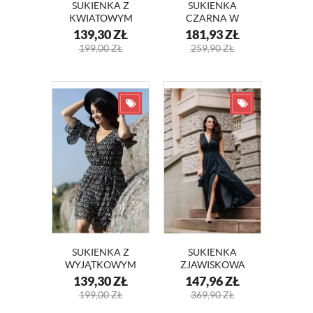
SUKIENKA Z
SUKIENKA
KWIATOWYM
CZARNA W
WZOREM TINA
GROSZKI OLIWIA
139,30
ZŁ
181,93
ZŁ
KM345-1
KM346
199,00
ZŁ
259,90
ZŁ
SUKIENKA Z
SUKIENKA
WYJĄTKOWYM
ZJAWISKOWA
PRINTEM TINA
MAKSI Z
139,30
ZŁ
147,96
ZŁ
KM345
DEKOLTEM ELEN
199,00
ZŁ
369,90
ZŁ
II -KM321