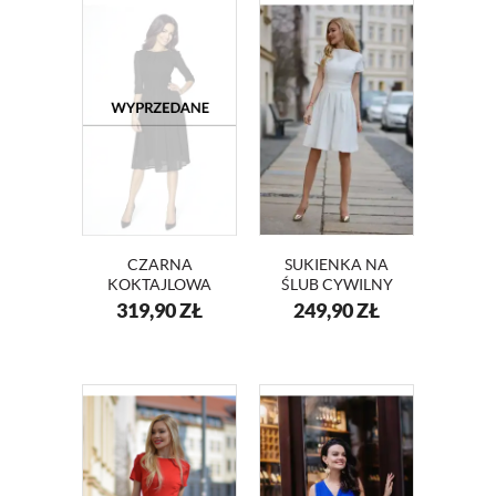
CZARNA
SUKIENKA NA
KOKTAJLOWA
ŚLUB CYWILNY
SUKIENKA Z
MINI
319,90
ZŁ
249,90
ZŁ
SZYFONU KM211
ROZKLOSZOWANA
ADA KM127-2