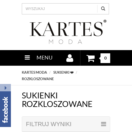
MENU
0
KARTES MODA
SUKIENKI ❤️
ROZKLOSZOWANE
SUKIENKI
ROZKLOSZOWANE
FILTRUJ WYNIKI