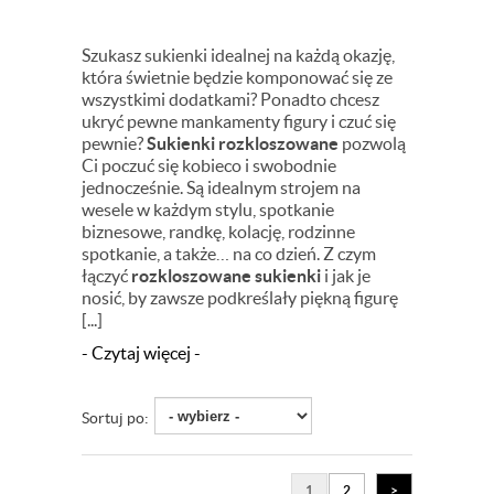
Szukasz sukienki idealnej na każdą okazję,
która świetnie będzie komponować się ze
wszystkimi dodatkami? Ponadto chcesz
ukryć pewne mankamenty figury i czuć się
pewnie?
Sukienki rozkloszowane
pozwolą
Ci poczuć się kobieco i swobodnie
jednocześnie. Są idealnym strojem na
wesele w każdym stylu, spotkanie
biznesowe, randkę, kolację, rodzinne
spotkanie, a także… na co dzień. Z czym
łączyć
rozkloszowane sukienki
i jak je
nosić, by zawsze podkreślały piękną figurę
[...]
- Czytaj więcej -
Sortuj po:
1
2
>