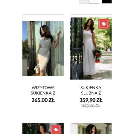
WIZYTOWA
SUKIENKA
SUKIENKA Z
ŚLUBNA Z
KOPERTOWYM
KORONKĄ NELA
265,00
ZŁ
359,90
ZŁ
DEKOLTEM
KM351-3
399,90
ZŁ
KM56-13 BEŻ