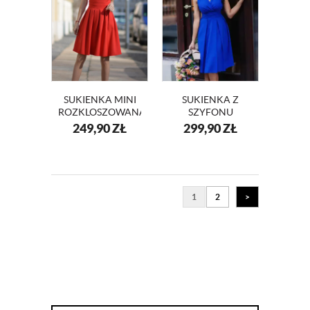
SUKIENKA MINI
SUKIENKA Z
ROZKLOSZOWANA
SZYFONU
ADA KM127-1
KOPERTOWY
249,90
ZŁ
299,90
ZŁ
DEKOLT KM117-5
NA WESELE
1
2
>