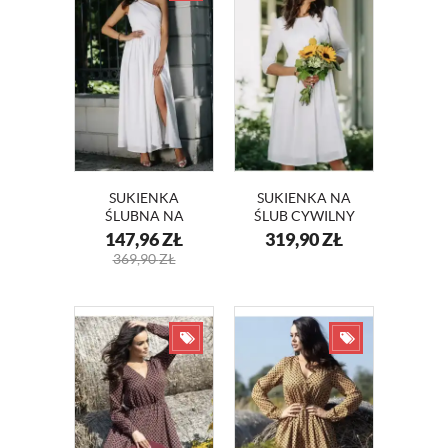
SUKIENKA
SUKIENKA NA
ŚLUBNA NA
ŚLUB CYWILNY
JEDNO RAMIĘ
KOKTAJLOWA Z
147,96
ZŁ
319,90
ZŁ
PAULA KM320-4
SZYFONU KM211-
369,90
ZŁ
3