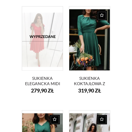
SUKIENKA
SUKIENKA
ELEGANCKA MIDI
KOKTAJLOWA Z
NA WESELE Z
SZYFONU KM211-
279,90
ZŁ
319,90
ZŁ
KORONKĄ JULIA
6
KM313-1