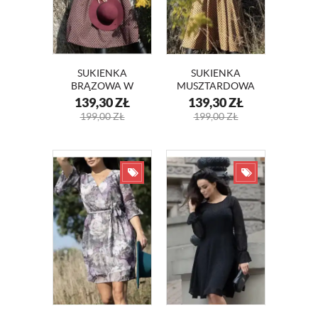
SUKIENKA
SUKIENKA
BRĄZOWA W
MUSZTARDOWA
ROMBY MAJA
W ROMBY MAJA
139,30
ZŁ
139,30
ZŁ
KM348-1
KM348
199,00
ZŁ
199,00
ZŁ