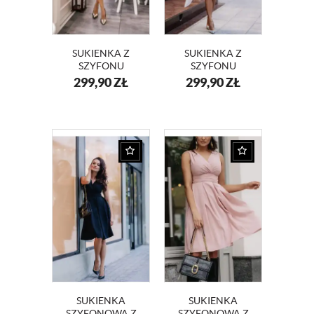
SUKIENKA Z
SUKIENKA Z
SZYFONU
SZYFONU
KOPERTOWY
KOPERTOWY
299,90
ZŁ
299,90
ZŁ
DEKOLT NA
DEKOLT KM117-3
WESELE KM117-
NA WESELE
10 BORDO
SUKIENKA
SUKIENKA
SZYFONOWA Z
SZYFONOWA Z