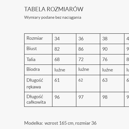
TABELA ROZMIARÓW
Wymiary podane bez naciągania
Rozmiar
34
36
38
4
Biust
82
86
90
9
Talia
68
72
76
8
Biodra
luźne
luźne
luźne
l
Długość
61
63
6
62
rękawa
Długość
96
97
98
9
całkowita
Modelka: wzrost 165 cm, rozmiar 36