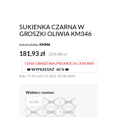
SUKIENKA CZARNA W
GROSZKI OLIWIA KM346
kod produktu:
KM346
181,93
zł
259,90
zł
CENA OBNIŻONA:
PROMOCJA CENOWA
-
❤️ WYPRZEDAŻ -60 % ❤️
Było: 77,97 zł (29.12.2022 - 05.08.2026)
Wybierz rozmiar:
34 (XS)
36 (S)
38 (M)
40 (L)
42 (XL)
44 (XXL)