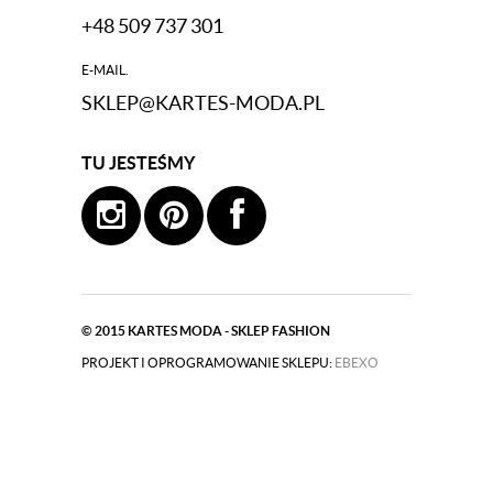
+48 509 737 301
E-MAIL.
SKLEP@KARTES-MODA.PL
TU JESTEŚMY
© 2015
KARTES MODA - SKLEP FASHION
PROJEKT I OPROGRAMOWANIE SKLEPU:
|
EBEXO