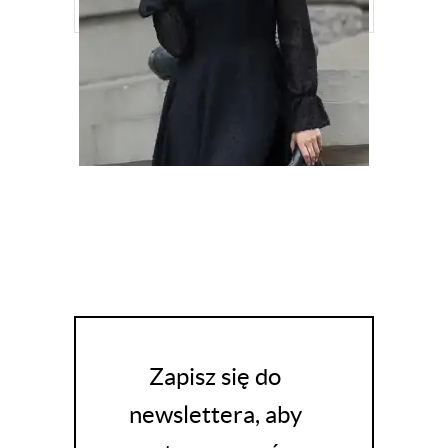
SUKIENKA CZARNA W GROSZKI OLIWIA
KM346
181,93
ZŁ
259,90
ZŁ
Zapisz się do
newslettera, aby