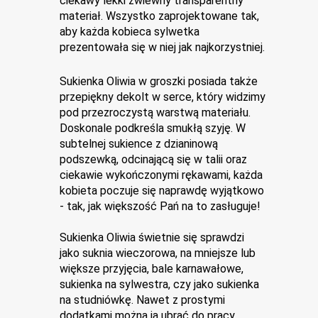
ciekawy lekki zwiewny transparentny 
materiał. Wszystko zaprojektowane tak, 
aby każda kobieca sylwetka 
prezentowała się w niej jak najkorzystniej. 
Sukienka Oliwia w groszki posiada także 
przepiękny dekolt w serce, który widzimy 
pod przezroczystą warstwą materiału. 
Doskonale podkreśla smukłą szyję. W 
subtelnej sukience z dzianinową 
podszewką, odcinającą się w talii oraz 
ciekawie wykończonymi rękawami, każda 
kobieta poczuje się naprawdę wyjątkowo 
- tak, jak większość Pań na to zasługuje!
Sukienka Oliwia świetnie się sprawdzi 
jako suknia wieczorowa, na mniejsze lub 
większe przyjęcia, bale karnawałowe, 
sukienka na sylwestra, czy jako sukienka 
na studniówkę. Nawet z prostymi 
dodatkami można ją ubrać do pracy, 