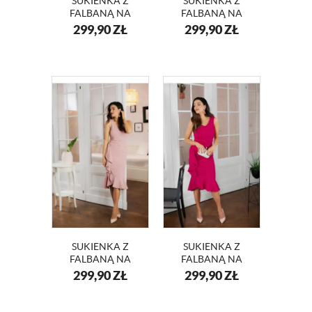
SUKIENKA Z
SUKIENKA Z
FALBANĄ NA
FALBANĄ NA
WESELE DIANA
WESELE DIANA
299,90
ZŁ
299,90
ZŁ
KM340-1
KM340-3
SUKIENKA Z
SUKIENKA Z
FALBANĄ NA
FALBANĄ NA
WESELE DIANA
WESELE DIANA
299,90
ZŁ
299,90
ZŁ
KM340-4
KM340-5