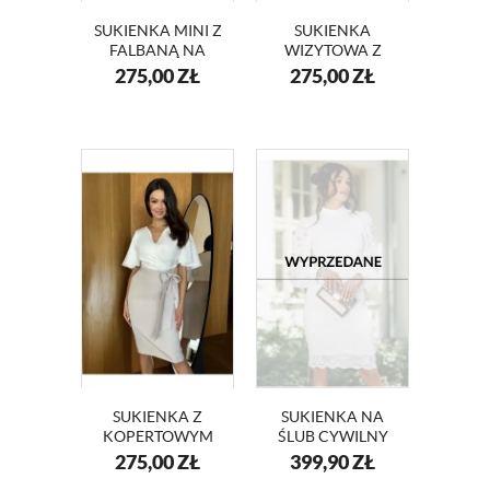
SUKIENKA MINI Z
SUKIENKA
FALBANĄ NA
WIZYTOWA Z
WESELE KM66K-
FALBANĄ NA
275,00
ZŁ
275,00
ZŁ
13 BEŻ
WESELE BEŻOWY
KM66-13
SUKIENKA Z
SUKIENKA NA
KOPERTOWYM
ŚLUB CYWILNY
DEKOLTEM I
KORONKOWA
275,00
ZŁ
399,90
ZŁ
SZEROKIMI
SELENA KM353-3