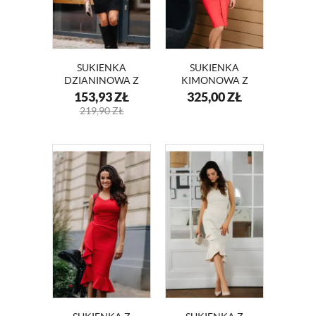
SUKIENKA
SUKIENKA
DZIANINOWA Z
KIMONOWA Z
DEKOLTEM KM08
KORONKOWYMI
153,93
ZŁ
325,00
ZŁ
RĘKAWAMI
219,90
ZŁ
ANGELA KM332-1