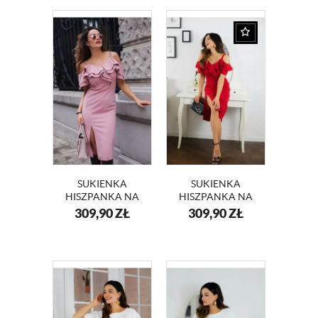
SUKIENKA
SUKIENKA
HISZPANKA NA
HISZPANKA NA
WESELE LAURA
WESELE LAURA
309,90
ZŁ
309,90
ZŁ
KM339-5
KM339-1