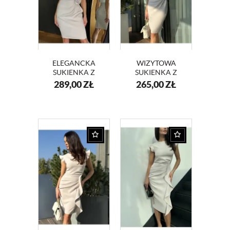
ELEGANCKA
WIZYTOWA
SUKIENKA Z
SUKIENKA Z
KOPERTOWYM
KOPERTOWYM
289,00
ZŁ
265,00
ZŁ
DEKOLTEM I
DEKOLTEM
RÓŻĄ KM416
KM56-13 BEŻ
DWUKOLOROWA