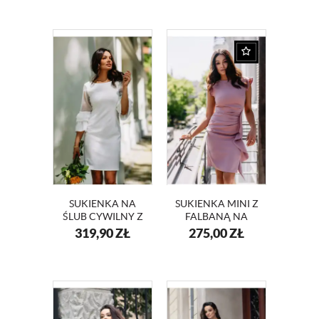
RĘKAWAMI
KM415-13 BEŻ
SUKIENKA NA
SUKIENKA MINI Z
ŚLUB CYWILNY Z
FALBANĄ NA
TRANSPARENTNYMI
WESELE KM66K-
319,90
ZŁ
275,00
ZŁ
RĘKAWAMI BELLA
12
KM343-3