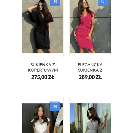
SUKIENKA Z
ELEGANCKA
KOPERTOWYM
SUKIENKA Z
DEKOLTEM I
KOPERTOWYM
275,00
ZŁ
289,00
ZŁ
SZEROKIMI
DEKOLTEM I
RĘKAWAMI
RÓŻĄ KM416-11
KM415 CZARNY
FUKSJA