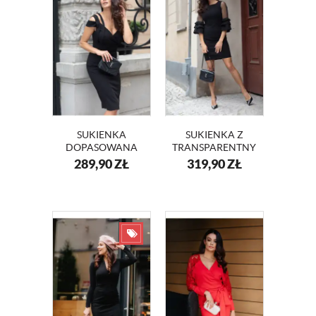
SUKIENKA
SUKIENKA Z
DOPASOWANA
TRANSPARENTNYMI
CZARNA RITA
RĘKAWAMI BELLA
289,90
ZŁ
319,90
ZŁ
KM347
KM343