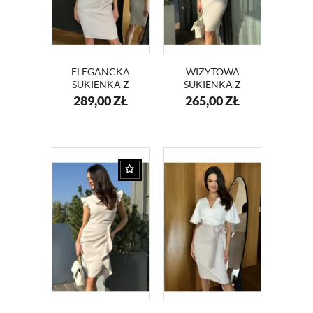
ELEGANCKA
WIZYTOWA
SUKIENKA Z
SUKIENKA Z
KOPERTOWYM
KOPERTOWYM
289,00
ZŁ
265,00
ZŁ
DEKOLTEM I
DEKOLTEM
RÓŻĄ KM416
KM56-13 BEŻ
DWUKOLOROWA