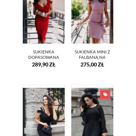
SUKIENKA
SUKIENKA MINI Z
DOPASOWANA
FALBANĄ NA
CZERWONA RITA
WESELE KM66K-
289,90
ZŁ
275,00
ZŁ
KM347-1
12