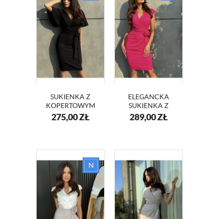
SUKIENKA Z
ELEGANCKA
KOPERTOWYM
SUKIENKA Z
DEKOLTEM I
KOPERTOWYM
275,00
ZŁ
289,00
ZŁ
SZEROKIMI
DEKOLTEM I
RĘKAWAMI
RÓŻĄ KM416-11
KM415 CZARNY
FUKSJA