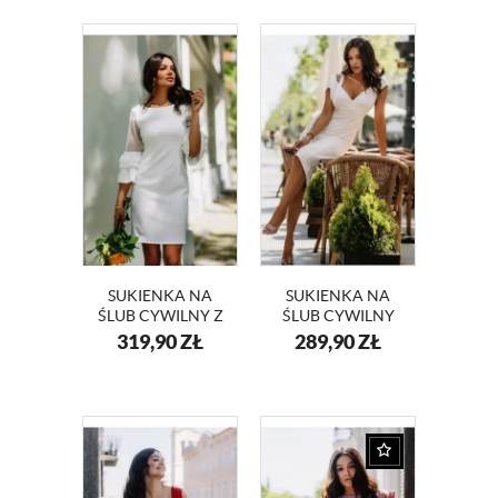
SUKIENKA NA
SUKIENKA NA
ŚLUB CYWILNY Z
ŚLUB CYWILNY
TRANSPARENTNYMI
DOPASOWANA
319,90
ZŁ
289,90
ZŁ
RĘKAWAMI BELLA
KREMOWA RITA
KM343-3
KM347-3