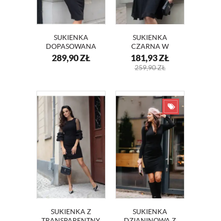
SUKIENKA
SUKIENKA
DOPASOWANA
CZARNA W
CZARNA RITA
GROSZKI OLIWIA
289,90
ZŁ
181,93
ZŁ
KM347
KM346
259,90
ZŁ
SUKIENKA Z
SUKIENKA
TRANSPARENTNYMI
DZIANINOWA Z