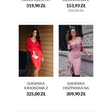
RĘKAWAMI BELLA
DEKOLTEM KM08
319,90
ZŁ
153,93
ZŁ
KM343
219,90
ZŁ
SUKIENKA
SUKIENKA
KIMONOWA Z
HISZPANKA NA
KORONKOWYMI
WESELE LAURA
325,00
ZŁ
309,90
ZŁ
RĘKAWAMI
KM339-5
ANGELA KM332-1