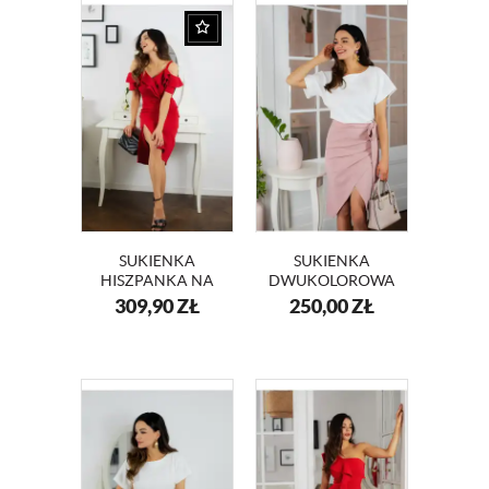
SUKIENKA
SUKIENKA
HISZPANKA NA
DWUKOLOROWA
WESELE LAURA
BIAŁO- RÓŻOWA
309,90
ZŁ
250,00
ZŁ
KM339-1
LIZA KM337-1