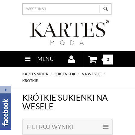
MENU
0
KARTES MODA
SUKIENKI ❤️
NA WESELE
KRÓTKIE
KRÓTKIE SUKIENKI NA
WESELE
FILTRUJ WYNIKI