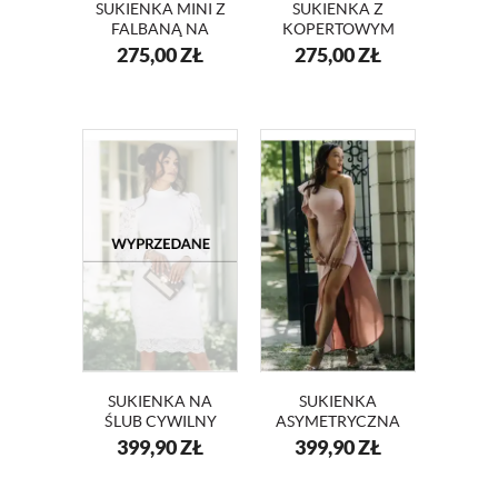
SUKIENKA MINI Z
SUKIENKA Z
FALBANĄ NA
KOPERTOWYM
WESELE KM66K-
DEKOLTEM I
275,00
ZŁ
275,00
ZŁ
13 BEŻ
SZEROKIMI
RĘKAWAMI
KM415-13 BEŻ
SUKIENKA NA
SUKIENKA
ŚLUB CYWILNY
ASYMETRYCZNA
KORONKOWA
Z FALBANĄ
399,90
ZŁ
399,90
ZŁ
SELENA KM353-3
GRACJA KM352-5