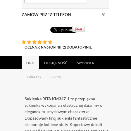
ZAMÓW PRZEZ TELEFON
OCENA:
6
NA 6 (OPINII: 2)
DODAJ OPINIĘ
OPIS
DOSTĘPNOŚĆ
WYSYŁKA
ZWROTY
OPINIE
Sukienka RITA KM347-1
to przepiękna
sukienka wykonana z elastycznej dzianiny o
eleganckim, zmysłowym charakterze.
Dopasowany krój sukienki fantastycznie
eksponuje kobiece atuty. Kopertowy dekolt