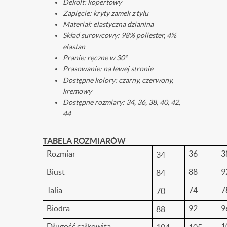
Dekolt: kopertowy
Zapięcie: kryty zamek z tyłu
Materiał: elastyczna dzianina
Skład surowcowy: 98% poliester, 4%
elastan
Pranie: ręczne w 30°
Prasowanie: na lewej stronie
Dostępne kolory: czarny, czerwony,
kremowy
Dostępne rozmiary: 34, 36, 38, 40, 42,
44
TABELA ROZMIARÓW
Rozmiar
36
3
34
Biust
88
9
84
Talia
74
7
70
Biodra
92
9
88
Długość całkowita
1