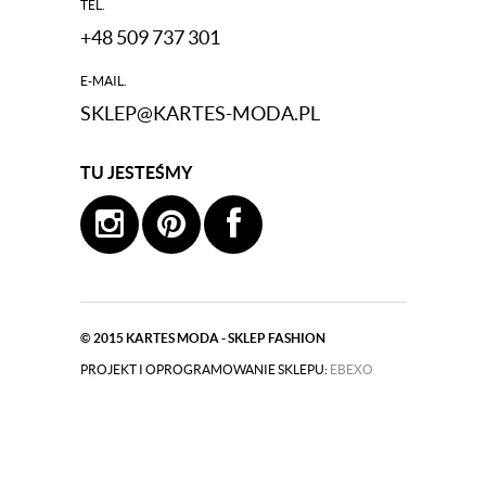
TEL.
+48 509 737 301
E-MAIL.
SKLEP@KARTES-MODA.PL
TU JESTEŚMY
© 2015
KARTES MODA - SKLEP FASHION
PROJEKT I OPROGRAMOWANIE SKLEPU:
|
EBEXO