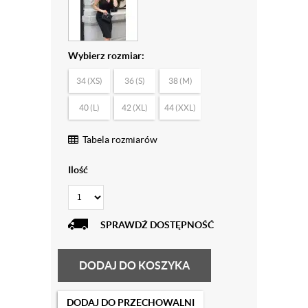
Wybierz rozmiar:
34 (XS)
36 (S)
38 (M)
40 (L)
42 (XL)
44 (XXL)
Tabela rozmiarów
Ilość
SPRAWDŹ DOSTĘPNOŚĆ
DODAJ DO KOSZYKA
DODAJ DO PRZECHOWALNI