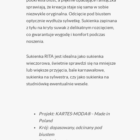
podkreśla biust, a pięknie opadające ramiączka
sprawiają, że kreacja staje się sama w sobie
niezwykle oryginalna. Odcięcie pod biustem
optycznie wydłuża sylwetkę. Sukienka zapinana
z tyłu na kryty suwak z delikatnym rozcięciem,
co gwarantuje wygodę i komfort podczas
noszenia.
Sukienka RITA jest idealna jako sukienka
wieczorowa, świetnie sprawdzi się na mniejsze
lub większe przyjęcia, bale karnawałowe,
sukienka na sylwestra, czy jako sukienka na
studniówkę ewentualnie wesele.
Projekt: KARTES-MODA® - Made in
Poland ️
Krój: dopasowany, odcinany pod
biustem