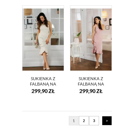
SUKIENKA Z
SUKIENKA Z
FALBANĄ NA
FALBANĄ NA
WESELE DIANA
WESELE DIANA
299,90
ZŁ
299,90
ZŁ
KM340-3
KM340-4
1
2
3
>