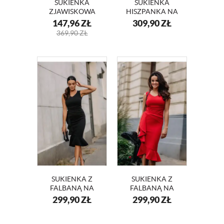
SUKIENKA
SUKIENKA
ZJAWISKOWA
HISZPANKA NA
MAKSI Z
WESELE LAURA
147,96
ZŁ
309,90
ZŁ
DEKOLTEM ELEN
KM339
369,90
ZŁ
II -KM321
SUKIENKA Z
SUKIENKA Z
FALBANĄ NA
FALBANĄ NA
WESELE DIANA
WESELE DIANA
299,90
ZŁ
299,90
ZŁ
KM340
KM340-1