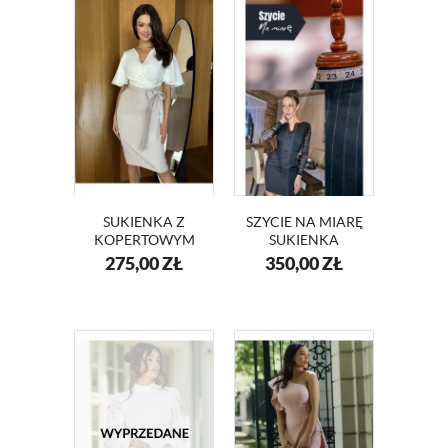
SUKIENKA Z
SZYCIE NA MIARĘ
KOPERTOWYM
SUKIENKA
DEKOLTEM I
KM56K
275,00
ZŁ
350,00
ZŁ
SZEROKIMI
RĘKAWAMI
KM415-13 BEŻ