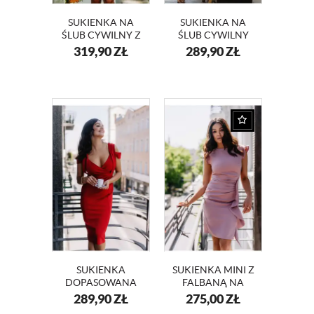
SUKIENKA NA
SUKIENKA NA
ŚLUB CYWILNY Z
ŚLUB CYWILNY
TRANSPARENTNYMI
DOPASOWANA
319,90
ZŁ
289,90
ZŁ
RĘKAWAMI BELLA
KREMOWA RITA
KM343-3
KM347-3
SUKIENKA
SUKIENKA MINI Z
DOPASOWANA
FALBANĄ NA
CZERWONA RITA
WESELE KM66K-
289,90
ZŁ
275,00
ZŁ
KM347-1
12