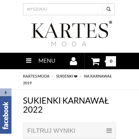
MENU
0
KARTES MODA
SUKIENKI ❤️
NA KARNAWAŁ
2019
SUKIENKI KARNAWAŁ
2022
FILTRUJ WYNIKI