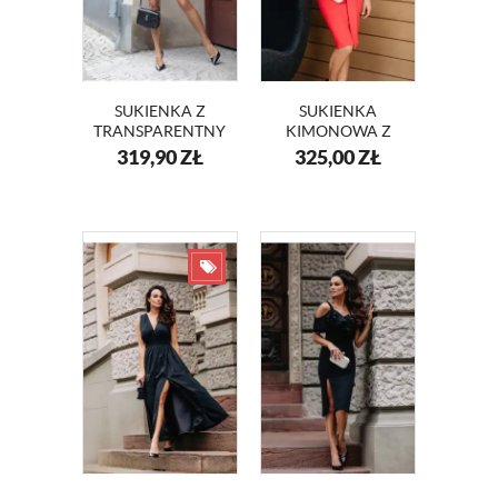
SUKIENKA Z
SUKIENKA
TRANSPARENTNYMI
KIMONOWA Z
RĘKAWAMI BELLA
KORONKOWYMI
319,90
ZŁ
325,00
ZŁ
KM343
RĘKAWAMI
ANGELA KM332-1