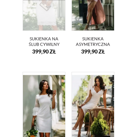
SUKIENKA NA
SUKIENKA
ŚLUB CYWILNY
ASYMETRYCZNA
KORONKOWA
Z FALBANĄ
399,90
ZŁ
399,90
ZŁ
SELENA KM353-3
GRACJA KM352-5