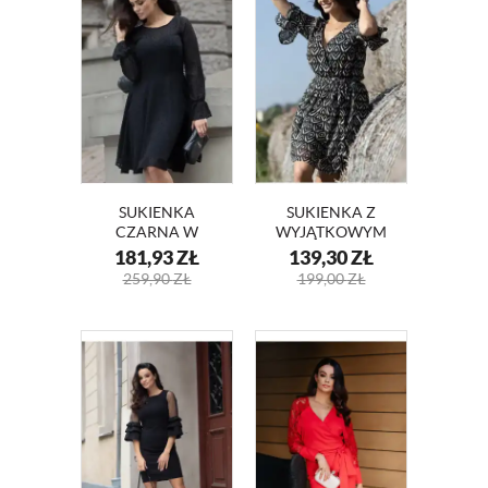
SUKIENKA
SUKIENKA Z
CZARNA W
WYJĄTKOWYM
GROSZKI OLIWIA
PRINTEM TINA
181,93
ZŁ
139,30
ZŁ
KM346
KM345
259,90
ZŁ
199,00
ZŁ