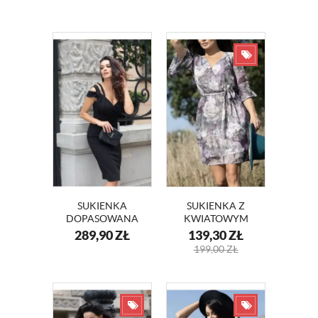
SUKIENKA
SUKIENKA Z
DOPASOWANA
KWIATOWYM
CZARNA RITA
WZOREM TINA
289,90
ZŁ
139,30
ZŁ
KM347
KM345-1
199,00
ZŁ