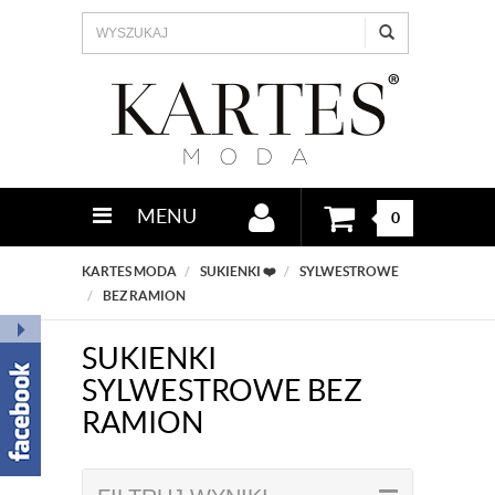
MENU
0
KARTES MODA
SUKIENKI ❤️
SYLWESTROWE
BEZ RAMION
SUKIENKI
SYLWESTROWE BEZ
RAMION