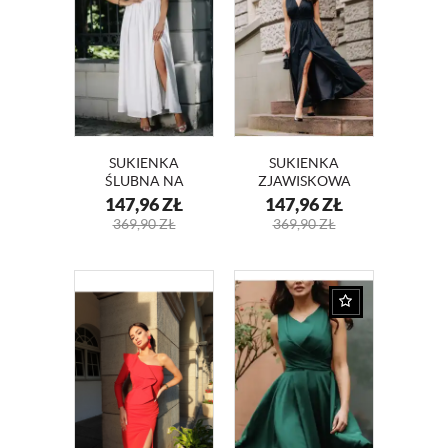
SUKIENKA
SUKIENKA
ŚLUBNA NA
ZJAWISKOWA
JEDNO RAMIĘ
MAKSI Z
147,96
ZŁ
147,96
ZŁ
PAULA KM320-4
DEKOLTEM ELEN
369,90
ZŁ
369,90
ZŁ
II -KM321