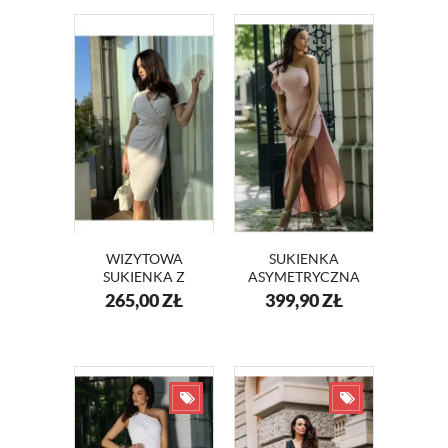
WIZYTOWA
SUKIENKA
SUKIENKA Z
ASYMETRYCZNA
KOPERTOWYM
Z FALBANĄ
265,00
ZŁ
399,90
ZŁ
DEKOLTEM
GRACJA KM352-5
KM56-13 BEŻ