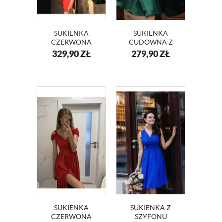
SUKIENKA
SUKIENKA
CZERWONA
CUDOWNA Z
ASYMETRYCZNA
SZYFONU KM227-
329,90
ZŁ
279,90
ZŁ
Z FALBANĄ INEZ
5 ZIELEŃ
KM325-1
SUKIENKA
SUKIENKA Z
CZERWONA
SZYFONU