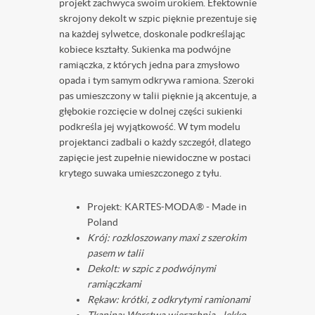
projekt zachwyca swoim urokiem. Efektownie
skrojony dekolt w szpic pięknie prezentuje się
na każdej sylwetce, doskonale podkreślając
kobiece kształty. Sukienka ma podwójne
ramiączka, z których jedna para zmysłowo
opada i tym samym odkrywa ramiona. Szeroki
pas umieszczony w talii pięknie ją akcentuje, a
głębokie rozcięcie w dolnej części sukienki
podkreśla jej wyjątkowość. W tym modelu
projektanci zadbali o każdy szczegół, dlatego
zapięcie jest zupełnie niewidoczne w postaci
krytego suwaka umieszczonego z tyłu.
Projekt: KARTES-MODA® - Made in
Poland ️
Krój: rozkloszowany maxi z szerokim
pasem w talii
Dekolt: w szpic z podwójnymi
ramiączkami
Rękaw: krótki, z odkrytymi ramionami