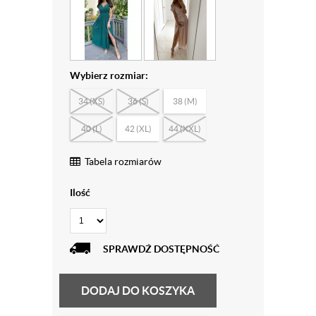
Wybierz rozmiar:
34 (XS)
36 (S)
38 (M)
40 (L)
42 (XL)
44 (XXL)
Tabela rozmiarów
Ilość
SPRAWDŹ DOSTĘPNOŚĆ
DODAJ DO KOSZYKA