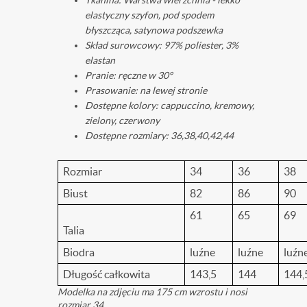
Tkanina: Warstwa wierzchnia - lekko
elastyczny szyfon, pod spodem
błyszcząca, satynowa podszewka
Skład surowcowy: 97% poliester, 3%
elastan
Pranie: ręczne w 30°
Prasowanie: na lewej stronie
Dostępne kolory: cappuccino, kremowy,
zielony, czerwony
Dostępne rozmiary: 36,38,40,42,44
Rozmiar
34
36
38
Biust
82
86
90
61
65
69
Talia
Biodra
luźne
luźne
luźn
Długość całkowita
143,5
144
144,
Modelka na zdjęciu ma 175 cm wzrostu i nosi
rozmiar 34.