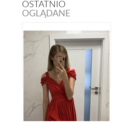
OSTATNIO
OGLĄDANE
SUKIENKA CZERWONA DŁUGA Z
SZYFONU EMMA KM315-1
369,90
ZŁ