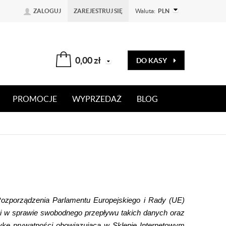
ZALOGUJ
ZAREJESTRUJ SIĘ
Waluta:
PLN
0,00
zł
DO KASY
PROMOCJE
WYPRZEDAŻ
BLOG
Rozporządzenia Parlamentu Europejskiego i Rady (UE)
 i w sprawie swobodnego przepływu takich danych oraz
tykę prywatności obowiązującą w Sklepie Internetowym