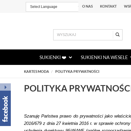
O NAS
KONTAKT
WS
Powered by
TRANSLATE
SUKIENKI ❤️
SUKIENKI NA WESELE
KARTES MODA
POLITYKA PRYWATNOŚCI
POLITYKA PRYWATNOŚC
Szanuję Państwa prawo do prywatności jako właścici
2016/679 z dnia 27 kwietnia 2016 r. w sprawie ochro
uchylenia dyrektywy 95/46/WE (ogólne rozporządzenie