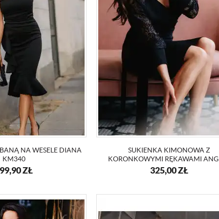
LBANĄ NA WESELE DIANA
SUKIENKA KIMONOWA Z
KM340
KORONKOWYMI RĘKAWAMI ANG
KM332
99,90
ZŁ
325,00
ZŁ