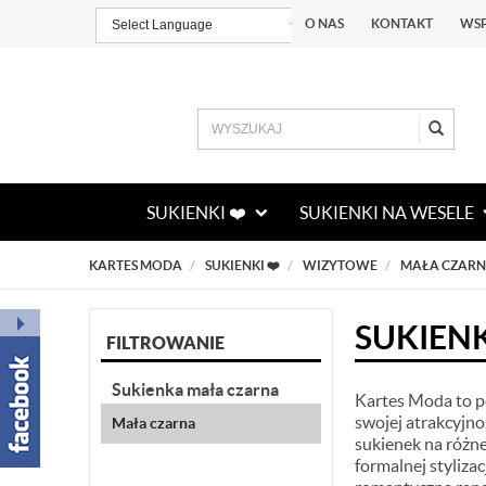
O NAS
KONTAKT
WS
Powered by
TRANSLATE
SUKIENKI ❤️
SUKIENKI NA WESELE
KARTES MODA
SUKIENKI ❤️
WIZYTOWE
MAŁA CZAR
SUKIEN
FILTROWANIE
Sukienka mała czarna
Kartes Moda to po
swojej atrakcyjno
Mała czarna
sukienek na różne
formalnej styliza