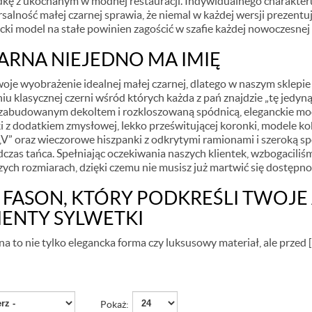
kę z ukochanym w modnej restauracji. Indywidualnego charakteru
rsalność małej czarnej sprawia, że niemal w każdej wersji prezentu
ncki model na stałe powinien zagościć w szafie każdej nowoczesnej 
ARNA NIEJEDNO MA IMIĘ
oje wyobrażenie idealnej małej czarnej, dlatego w naszym sklepi
iu klasycznej czerni wśród których każda z pań znajdzie „tę jedyn
z zabudowanym dekoltem i rozkloszowaną spódnicą, eleganckie mo
i z dodatkiem zmysłowej, lekko prześwitującej koronki, modele 
y ,,V” oraz wieczorowe hiszpanki z odkrytymi ramionami i szeroką s
dczas tańca. Spełniając oczekiwania naszych klientek, wzbogacili
ych rozmiarach, dzięki czemu nie musisz już martwić się dostępn
FASON, KTÓRY PODKREŚLI TWOJE 
NTY SYLWETKI
a to nie tylko elegancka forma czy luksusowy materiał, ale przed [.
Pokaż: