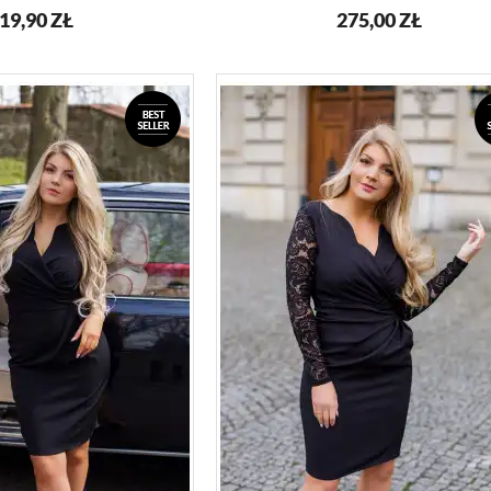
19,90
ZŁ
275,00
ZŁ