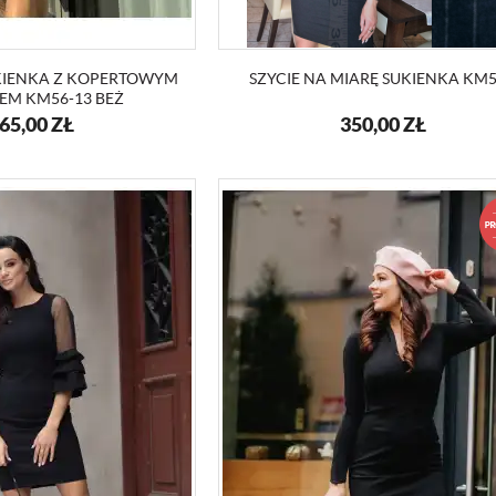
KIENKA Z KOPERTOWYM
SZYCIE NA MIARĘ SUKIENKA KM
EM KM56-13 BEŻ
65,00
ZŁ
350,00
ZŁ