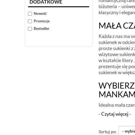
romantyczną rand
DODATKOWE
biżuteria – uniwe
klasyczny i elega
Nowość
Promocja
MAŁA CZ
Bestseller
Każda z nas ma sw
sukienek w odcien
proste sukienki 
wizytowe sukienk
w kształcie liter
prezentuje się po
sukienek w większ
WYBIERZ 
MANKAME
Idealna mała czarn
- Czytaj więcej -
Sortuj po: