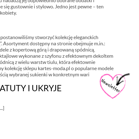
 nadadzą jej odpowiednio dobrane dodatki i
je się gustownie i stylowo. Jedno jest pewne – ten
kobiety.
e postanowiliśmy stworzyć kolekcję eleganckich
ą”. Asortyment dostępny na stronie obejmuje m.in.:
dele z kopertową górą i drapowaną spódnicą,
koktajlowe wykonane z szyfonu z efektownym dekoltem
pódnicą z wielu warstw tiulu, która efektownie
śmy kolekcję sklepu kartes-moda.pl o popularne modele
ością wybranej sukienki w konkretnym wariancie.
ATUTY I UKRYJE
..]