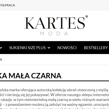
PÓŁPRACA
SUKIENKI SIZE PLUS
NOWOŚCI
BESTSELLERY
NA
KA MAŁA CZARNA
lska marka oferująca autorską kolekcję ubrań stworzoną z myślą
ści i nie boją się jej pokazywać. W ofercie naszego sklepu inter
 okazje, w tym nieśmiertelną małą czarną w wielu różnych warianta
cji – z powodzeniem możesz ją założyć na ważny egzamin, uroczysty