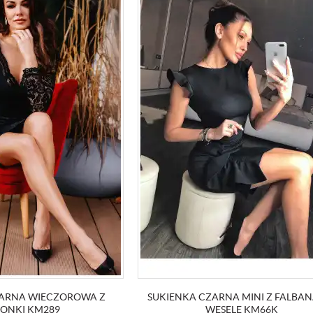
ZARNA WIECZOROWA Z
SUKIENKA CZARNA MINI Z FALBA
ONKI KM289
WESELE KM66K