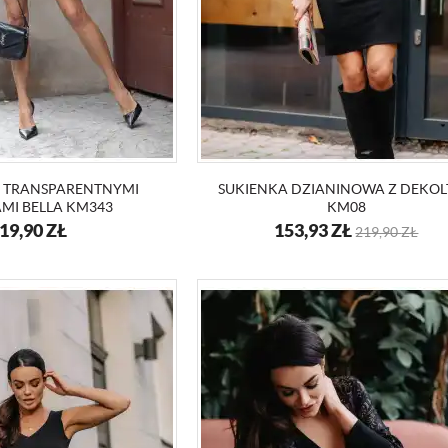
Z TRANSPARENTNYMI
SUKIENKA DZIANINOWA Z DEKO
MI BELLA KM343
KM08
19,90
ZŁ
153,93
ZŁ
219,90
ZŁ