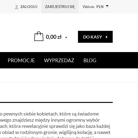
ZALOGUJ
ZAREJESTRUJ SIĘ
Waluta:
PLN
0,00
zł
DO KASY
PROMOCJE
WYPRZEDAŻ
BLOG
 o pewnych siebie kobietach, które są świadome
netowego znajdziesz między innymi ogromny wybór
ch, która rewelacyjnie sprawdzi się jako baza każdej
 obiad w rodzinnym gronie, wigilijną kolację, a nawet