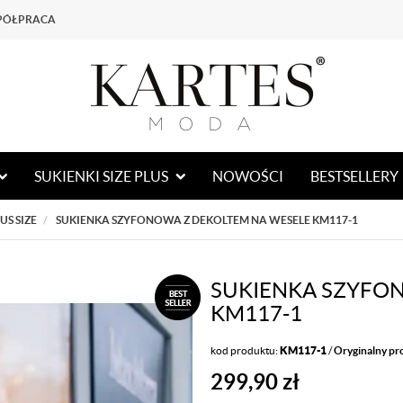
PÓŁPRACA
SUKIENKI SIZE PLUS
NOWOŚCI
BESTSELLERY
S SIZE
SUKIENKA SZYFONOWA Z DEKOLTEM NA WESELE KM117-1
SUKIENKA SZYFO
KM117-1
kod produktu:
KM117-1
/
Oryginalny p
299,90
zł