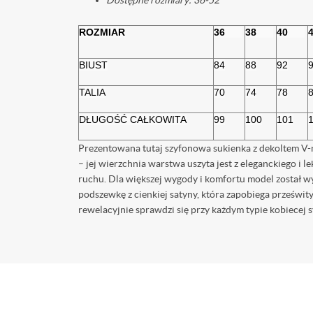
Dostępne rozmiary: 36-52
ROZMIAR
36      
38      
40      
4
BIUST
84
88
92
TALIA
70
74
78
DŁUGOŚĆ CAŁKOWITA
99
100
101
Prezentowana tutaj szyfonowa sukienka z dekoltem V-
– jej wierzchnia warstwa uszyta jest z eleganckiego i l
ruchu. Dla większej wygody i komfortu model został w
podszewkę z cienkiej satyny, która zapobiega prześwi
rewelacyjnie sprawdzi się przy każdym typie kobiecej 