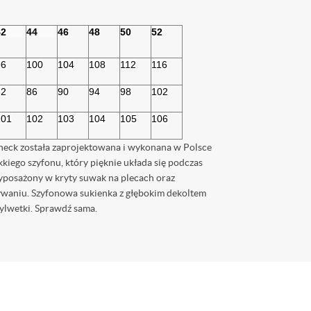
2      
44      
46
48
50
52
96
100
104
108
112
116
82
86
90
94
98
102
101
102
103
104
105
106
neck została zaprojektowana i wykonana w Polsce
ekkiego szyfonu, który pięknie układa się podczas
yposażony w kryty suwak na plecach oraz
tywaniu. Szyfonowa sukienka z głębokim dekoltem
sylwetki. Sprawdź sama.