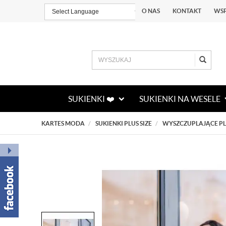
O NAS
KONTAKT
WS
Powered by
TRANSLATE
SUKIENKI ❤️
SUKIENKI NA WESELE
KARTES MODA
SUKIENKI PLUS SIZE
WYSZCZUPLAJĄCE PLU