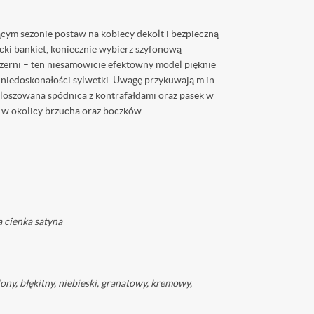
ącym sezonie postaw na kobiecy dekolt i bezpieczną
ncki bankiet, koniecznie wybierz szyfonową
czerni – ten niesamowicie efektowny model pięknie
 niedoskonałości sylwetki. Uwagę przykuwają m.in.
ozkloszowana spódnica z kontrafałdami oraz pasek w
ń w okolicy brzucha oraz boczków.
 cienka satyna
ony, błękitny, niebieski, granatowy, kremowy,