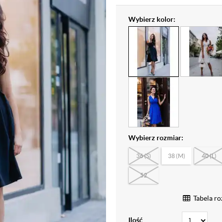
Wybierz kolor:
Wybierz rozmiar:
36 (S)
38 (M)
40 (L)
52
Tabela r
Ilość