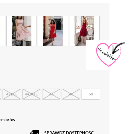
42 (XL)
44 (XXL)
46
48
50
ozmiarów
SPRAWDŹ DOSTĘPNOŚĆ