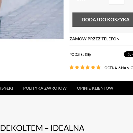
DODAJ DO KOSZYKA
ZAMÓW PRZEZ TELEFON
PODZIEL SIĘ:
OCENA:
6
NA 6 (O
YSYŁKI
POLITYKA ZWROTÓW
OPINIE KLIENTÓW
DEKOLTEM – IDEALNA