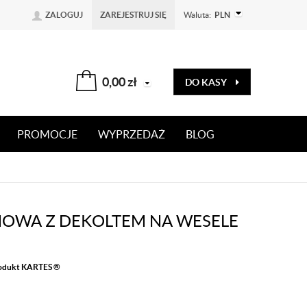
ZALOGUJ
ZAREJESTRUJ SIĘ
Waluta:
PLN
0,00
zł
DO KASY
PROMOCJE
WYPRZEDAŻ
BLOG
NOWA Z DEKOLTEM NA WESELE
rodukt KARTES ®