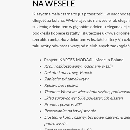
NA WESELE
Klasyczna mała czarna to już przeszłość – w nadchodz
długość za kolano. Wybierając się na wesele lub elega
sukienkę z dekoltem w głębokim odcieniu eleganckiej 
podkreśla kobiece kształty i skutecznie ukrywa drobne
szerokie ramiączka z dekoltem w kształcie litery V, r
talii, który odwraca uwagę od nielubianych zaokrągle
Projekt: KARTES-MODA® - Made in Poland ️
Krój: rozkloszowany, , odcinany w talii
Dekolt: kopertowy, V-neck
Zapięcie: tył zamek kryty
Rękaw: bez rękawa
Tkanina: Warstwa wierzchnia szyfon, podszewka
Skład surowcowy: 97% poliester, 3% elastan
Pranie: ręczne w 30°
Prasowanie: na lewej stronie
Dostępne kolor: czarny, bordowy, czerwony, ziel
pudrowy róż