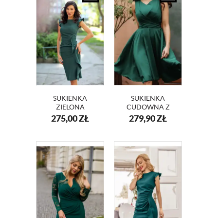
SUKIENKA
SUKIENKA
ZIELONA
CUDOWNA Z
WIZYTOWA MIDI
SZYFONU KM227-
275,00
ZŁ
279,90
ZŁ
Z FALBANĄ NA
5 ZIELEŃ
WESELE KM66-6