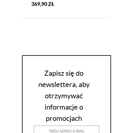
Z SZYFONU
369,90
ZŁ
EMMA KM315-6
Zapisz się do
newslettera, aby
otrzymywać
informacje o
promocjach