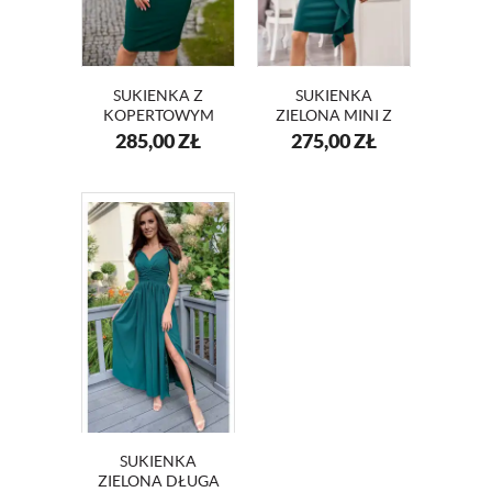
SUKIENKA Z
SUKIENKA
KOPERTOWYM
ZIELONA MINI Z
DEKOLTEM I
FALBANĄ NA
285,00
ZŁ
275,00
ZŁ
KORONKĄ
WESELE KM66K-6
KM56K-7
SUKIENKA
ZIELONA DŁUGA