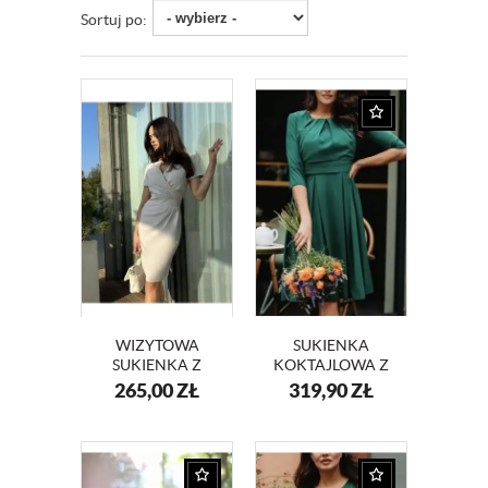
Sortuj po:
WIZYTOWA
SUKIENKA
SUKIENKA Z
KOKTAJLOWA Z
KOPERTOWYM
SZYFONU KM211-
265,00
ZŁ
319,90
ZŁ
DEKOLTEM
6
KM56-13 BEŻ