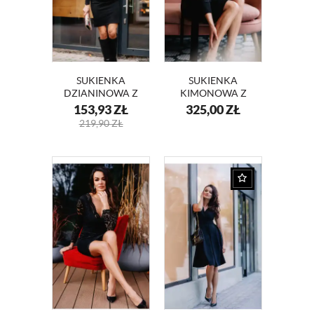
SUKIENKA
SUKIENKA
DZIANINOWA Z
KIMONOWA Z
DEKOLTEM KM08
KORONKOWYMI
153,93
ZŁ
325,00
ZŁ
RĘKAWAMI
219,90
ZŁ
ANGELA KM332