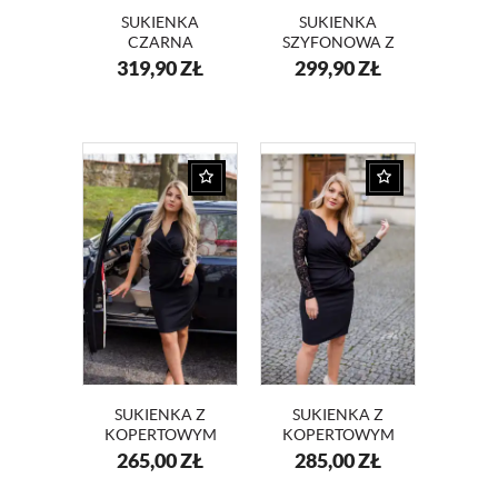
SUKIENKA
SUKIENKA
CZARNA
SZYFONOWA Z
WIECZOROWA Z
DEKOLTEM NA
319,90
ZŁ
299,90
ZŁ
KORONKI KM289
WESELE KM117-1
SUKIENKA Z
SUKIENKA Z
KOPERTOWYM
KOPERTOWYM
DEKOLTEM KM56
DEKOLTEM I
265,00
ZŁ
285,00
ZŁ
KORONKĄ
KM56K