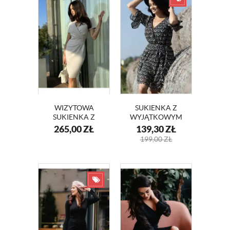
WIZYTOWA
SUKIENKA Z
SUKIENKA Z
WYJĄTKOWYM
KOPERTOWYM
PRINTEM TINA
265,00
ZŁ
139,30
ZŁ
DEKOLTEM
KM345
199,00
ZŁ
KM56-13 BEŻ