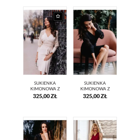
SUKIENKA
SUKIENKA
KIMONOWA Z
KIMONOWA Z
KORONKOWYMI
KORONKOWYMI
325,00
ZŁ
325,00
ZŁ
RĘKAWAMI
RĘKAWAMI
ANGELA KM332-3
ANGELA KM332