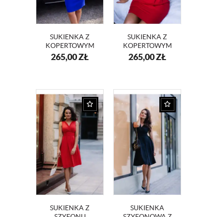
SUKIENKA Z
SUKIENKA Z
KOPERTOWYM
KOPERTOWYM
DEKOLTEM
DEKOLTEM
265,00
ZŁ
265,00
ZŁ
KM56-2
KM56-1
SUKIENKA Z
SUKIENKA
SZYFONU
SZYFONOWA Z