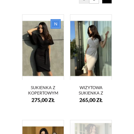
SUKIENKA Z
WIZYTOWA
KOPERTOWYM
SUKIENKA Z
DEKOLTEM I
KOPERTOWYM
275,00
ZŁ
265,00
ZŁ
SZEROKIMI
DEKOLTEM
RĘKAWAMI
KM56-13 BEŻ
KM415 CZARNY