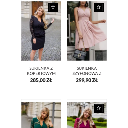
SUKIENKA Z
SUKIENKA
KOPERTOWYM
SZYFONOWA Z
DEKOLTEM I
DEKOLTEM NA
285,00
ZŁ
299,90
ZŁ
KORONKĄ
WESELE KM117
KM56K