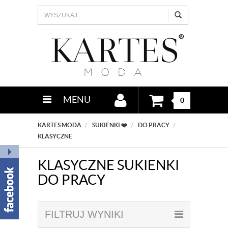
MENU
0
KARTES MODA
SUKIENKI ❤️
DO PRACY
KLASYCZNE
KLASYCZNE SUKIENKI
DO PRACY
FILTRUJ WYNIKI