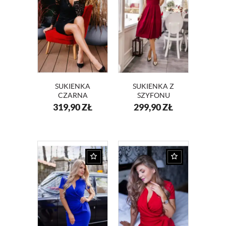
SUKIENKA
SUKIENKA Z
CZARNA
SZYFONU
WIECZOROWA Z
KOPERTOWY
319,90
ZŁ
299,90
ZŁ
KORONKI KM289
DEKOLT NA
WESELE KM117-
10 BORDO