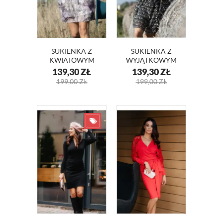
SUKIENKA Z
SUKIENKA Z
KWIATOWYM
WYJĄTKOWYM
WZOREM TINA
PRINTEM TINA
139,30
ZŁ
139,30
ZŁ
KM345-1
KM345
199,00
ZŁ
199,00
ZŁ