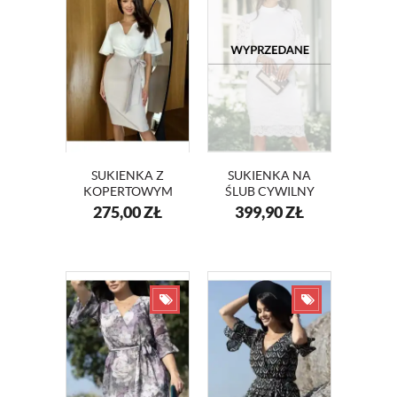
SUKIENKA Z
SUKIENKA NA
KOPERTOWYM
ŚLUB CYWILNY
DEKOLTEM I
KORONKOWA
275,00
ZŁ
399,90
ZŁ
SZEROKIMI
SELENA KM353-3
RĘKAWAMI
KM415-13 BEŻ