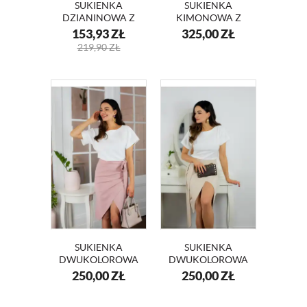
SUKIENKA
SUKIENKA
DZIANINOWA Z
KIMONOWA Z
DEKOLTEM KM08
KORONKOWYMI
153,93
ZŁ
325,00
ZŁ
RĘKAWAMI
219,90
ZŁ
ANGELA KM332-1
SUKIENKA
SUKIENKA
DWUKOLOROWA
DWUKOLOROWA
BIAŁO- RÓŻOWA
BIAŁO- BEŻOWA
250,00
ZŁ
250,00
ZŁ
LIZA KM337-1
LIZA KM337