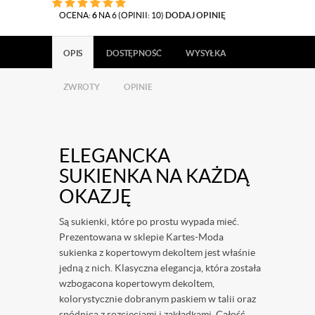
OCENA:
6
NA 6 (OPINII: 10)
DODAJ OPINIĘ
OPIS
DOSTĘPNOŚĆ
WYSYŁKA
ZWROTY
OPINIE
ELEGANCKA
SUKIENKA NA KAŻDĄ
OKAZJĘ
Są sukienki, które po prostu wypada mieć.
Prezentowana w sklepie Kartes-Moda
sukienka z kopertowym dekoltem jest właśnie
jedną z nich. Klasyczna elegancja, która została
wzbogacona kopertowym dekoltem,
kolorystycznie dobranym paskiem w talii oraz
spódnicą z rozcięciami i zakładkami. Całość