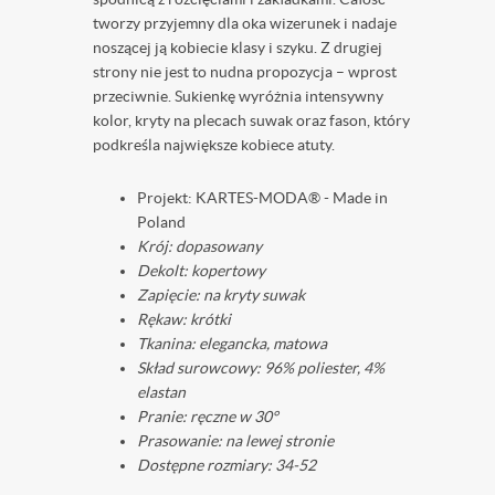
tworzy przyjemny dla oka wizerunek i nadaje
noszącej ją kobiecie klasy i szyku. Z drugiej
strony nie jest to nudna propozycja – wprost
przeciwnie. Sukienkę wyróżnia intensywny
kolor, kryty na plecach suwak oraz fason, który
podkreśla największe kobiece atuty.
Projekt: KARTES-MODA® - Made in
Poland ️
Krój: dopasowany
Dekolt: kopertowy
Zapięcie: na kryty suwak
Rękaw: krótki
Tkanina: elegancka, matowa
Skład surowcowy: 96% poliester, 4%
elastan
Pranie: ręczne w 30°
Prasowanie: na lewej stronie
Dostępne rozmiary: 34-52