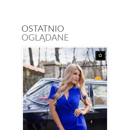
OSTATNIO
OGLĄDANE
SUKIENKA Z KOPERTOWYM DEKOLTEM
KM56-2
265,00
ZŁ