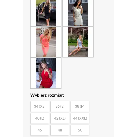
Wybierz rozmiar:
34 (XS)
36 (S)
38 (M)
40 (L)
42 (XL)
44 (XXL)
46
48
50