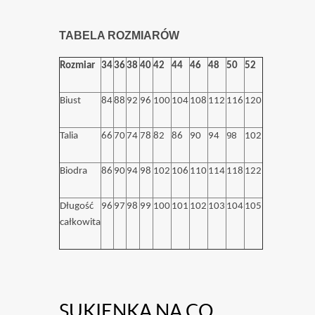
TABELA ROZMIARÓW
Rozmiar
34
36
38
40
42
44
46
48
50
52
Biust
84
88
92
96
100
104
108
112
116
120
98
Talia
66
70
74
78
82
86
90
94
102
Biodra
86
90
94
98
102
106
110
114
118
122
Długość
96
97
98
99
100
101
102
103
104
105
całkowita
SUKIENKA NA CO