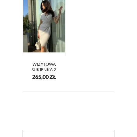
WIZYTOWA
SUKIENKA Z
KOPERTOWYM
265,00
ZŁ
DEKOLTEM
KM56-13 BEŻ