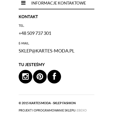
INFORMACJE KONTAKTOWE
KONTAKT
TEL.
+48 509 737 301
E-MAIL.
SKLEP@KARTES-MODA.PL
TU JESTEŚMY
© 2015
KARTES MODA - SKLEP FASHION
PROJEKT I OPROGRAMOWANIE SKLEPU:
|
EBEXO