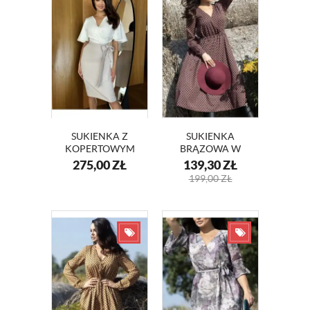
SUKIENKA Z
SUKIENKA
KOPERTOWYM
BRĄZOWA W
DEKOLTEM I
ROMBY MAJA
275,00
ZŁ
139,30
ZŁ
SZEROKIMI
KM348-1
199,00
ZŁ
RĘKAWAMI
KM415-13 BEŻ