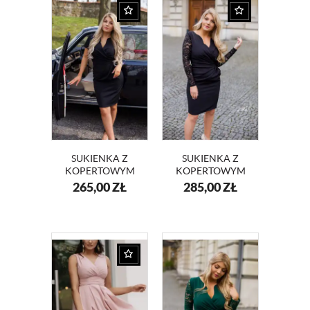
SUKIENKA Z
SUKIENKA Z
KOPERTOWYM
KOPERTOWYM
DEKOLTEM KM56
DEKOLTEM I
265,00
ZŁ
285,00
ZŁ
KORONKĄ
KM56K