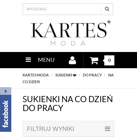
MENU
0
KARTES MODA
SUKIENKI ❤️
DO PRACY
NA
CO DZIEŃ
SUKIENKI NA CO DZIEŃ
DO PRACY
FILTRUJ WYNIKI