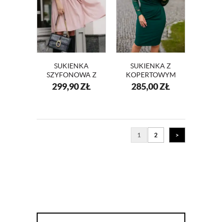
SUKIENKA
SUKIENKA Z
SZYFONOWA Z
KOPERTOWYM
DEKOLTEM NA
DEKOLTEM I
299,90
ZŁ
285,00
ZŁ
WESELE KM117
KORONKĄ
KM56K-7
1
2
>