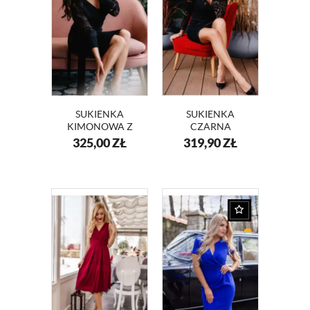
SUKIENKA
SUKIENKA
KIMONOWA Z
CZARNA
KORONKOWYMI
WIECZOROWA Z
325,00
ZŁ
319,90
ZŁ
RĘKAWAMI
KORONKI KM289
ANGELA KM332