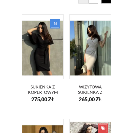
SUKIENKA Z
WIZYTOWA
KOPERTOWYM
SUKIENKA Z
DEKOLTEM I
KOPERTOWYM
275,00
ZŁ
265,00
ZŁ
SZEROKIMI
DEKOLTEM
RĘKAWAMI
KM56-13 BEŻ
KM415 CZARNY