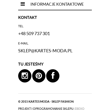
INFORMACJE KONTAKTOWE
KONTAKT
TEL.
+48 509 737 301
E-MAIL.
SKLEP@KARTES-MODA.PL
TU JESTEŚMY
© 2015
KARTES MODA - SKLEP FASHION
PROJEKT I OPROGRAMOWANIE SKLEPU:
|
EBEXO