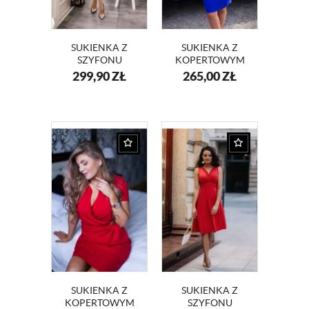
SUKIENKA Z
SUKIENKA Z
SZYFONU
KOPERTOWYM
KOPERTOWY
DEKOLTEM
299,90
ZŁ
265,00
ZŁ
DEKOLT NA
KM56-2
WESELE KM117-
10 BORDO
SUKIENKA Z
SUKIENKA Z
KOPERTOWYM
SZYFONU