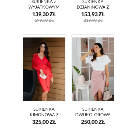
SUKIENKA Z
SUKIENKA
WYJĄTKOWYM
DZIANINOWA Z
PRINTEM TINA
DEKOLTEM KM08
139,30
ZŁ
153,93
ZŁ
KM345
199,00
ZŁ
219,90
ZŁ
SUKIENKA
SUKIENKA
KIMONOWA Z
DWUKOLOROWA
KORONKOWYMI
BIAŁO- RÓŻOWA
325,00
ZŁ
250,00
ZŁ
RĘKAWAMI
LIZA KM337-1
ANGELA KM332-1