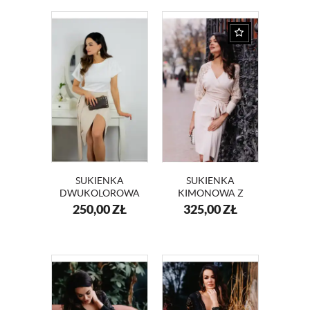
SUKIENKA
SUKIENKA
DWUKOLOROWA
KIMONOWA Z
BIAŁO- BEŻOWA
KORONKOWYMI
250,00
ZŁ
325,00
ZŁ
LIZA KM337
RĘKAWAMI
ANGELA KM332-3