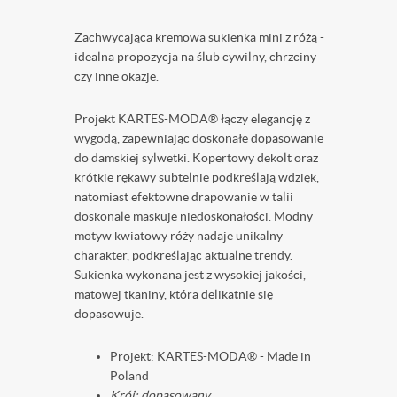
Zachwycająca kremowa sukienka mini z różą -
idealna propozycja na ślub cywilny, chrzciny
czy inne okazje.
Projekt KARTES-MODA® łączy elegancję z
wygodą, zapewniając doskonałe dopasowanie
do damskiej sylwetki. Kopertowy dekolt oraz
krótkie rękawy subtelnie podkreślają wdzięk,
natomiast efektowne drapowanie w talii
doskonale maskuje niedoskonałości. Modny
motyw kwiatowy róży nadaje unikalny
charakter, podkreślając aktualne trendy.
Sukienka wykonana jest z wysokiej jakości,
matowej tkaniny, która delikatnie się
dopasowuje.
Projekt: KARTES-MODA® - Made in
Poland ️
Krój: dopasowany