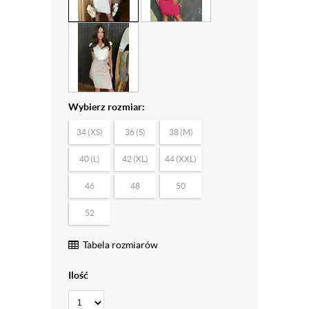
Wybierz rozmiar:
34 (XS)
36 (S)
38 (M)
40 (L)
42 (XL)
44 (XXL)
46
48
50
52
Tabela rozmiarów
Ilość