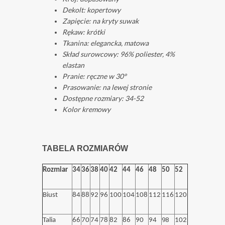
Dekolt: kopertowy
Zapięcie: na kryty suwak
Rękaw: krótki
Tkanina: elegancka, matowa
Skład surowcowy: 96% poliester, 4%
elastan
Pranie: ręczne w 30°
Prasowanie: na lewej stronie
Dostępne rozmiary: 34-52
Kolor kremowy
TABELA ROZMIARÓW
Rozmiar
34
36
38
40
42
44
46
48
50
52
Biust
84
88
92
96
100
104
108
112
116
120
98
Talia
66
70
74
78
82
86
90
94
102