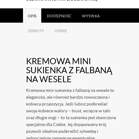
OPIS
DOSTĘPNOŚĆ
WYSYŁKA
ZWROTY
OPINIE
KREMOWA MINI
SUKIENKA Z FALBANĄ
NA WESELE
Kremowa mini sukienka z falbaną na wesele to
elegancka, ale również bardzo nowoczesna i
kobieca propozycja. Jeśli lubisz podkreślać
swoje kobiece walory – biust, wcięcie w talii
oraz długie nogi – to ta sukienka jest stworzona
specjalnie dla Ciebie. Jej dopasowany krój
pozwoli idealnie podkreślić sylwetkę i
jednocześnie zamaskuje ewentualne