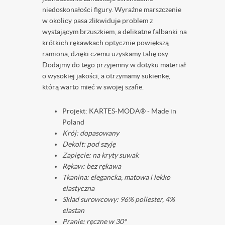
niedoskonałości figury. Wyraźne marszczenie
w okolicy pasa zlikwiduje problem z
wystającym brzuszkiem, a delikatne falbanki na
krótkich rękawkach optycznie powiększą
ramiona, dzięki czemu uzyskamy talię osy.
Dodajmy do tego przyjemny w dotyku materiał
o wysokiej jakości, a otrzymamy sukienkę,
którą warto mieć w swojej szafie.
Projekt: KARTES-MODA® - Made in
Poland ️
Krój: dopasowany
Dekolt: pod szyję
Zapięcie: na kryty suwak
Rękaw: bez rękawa
Tkanina: elegancka, matowa i lekko
elastyczna
Skład surowcowy: 96% poliester, 4%
elastan
Pranie: ręczne w 30°