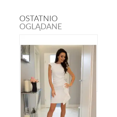
OSTATNIO
OGLĄDANE
SUKIENKA KREMOWA MINI Z FALBANĄ
NA WESELE KM66K-3
299,00
ZŁ