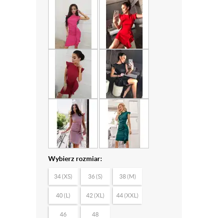
Wybierz rozmiar:
34 (XS)
36 (S)
38 (M)
40 (L)
42 (XL)
44 (XXL)
46
48